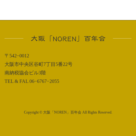
大阪「NOREN」百年会
〒542−0012
大阪市中央区谷町7丁目5番22号
南納税協会ビル3階
TEL & FAL 06−6767−2055
Copyright © 大阪「NOREN」百年会 All Rights Reserved.