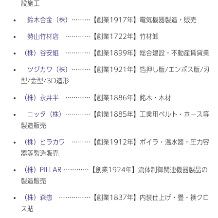
設施工
鈴木合金（株）
………【創業1917年】電気機器製造・販売
勢山竹材店
…………【創業1722年】竹材卸
（株）谷安組
…………【創業1899年】総合建設・不動産賃貸業
ツジカワ（株）
………【創業1921年】箔押し版/エンボス版/刃
型/金型/3D造形
（株）永井半
…………【創業1886年】銘木・木材
ニッタ（株）
…………【創業1885年】工業用ベルト・ホース等
製造販売
（株）ヒラカワ
………【創業1912年】ボイラ・温水器・圧力容
器等製造販売
（株）PILLAR
…………【創業1924年】流体制御関連機器製品の
製造販売
（株）森惣
……………【創業1837年】内装仕上げ・畳・襖クロ
ス貼