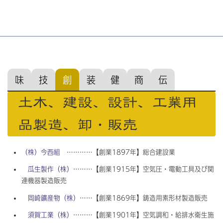
味
技
創
装
健
商
伝
土木、建設、設計、工業用
品製造、卸・販売
（株）今西組
…………【創業1897年】総合建設業
瓜生製作（株）
………【創業1915年】空気圧・電動工具及び関
連機器製造販売
岡崎鑛産物（株）
……【創業1869年】鋳造用素形材製造販売
須賀工業（株）
………【創業1901年】空気調和・給排水衛生施