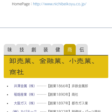
HomePage：
http://www.nichibeikoyu.co.jp/
味
技
創
装
健
商
伝
卸売業、金融業、小売業、
商社
井澤金属（株）
………【創業1866年】非鉄金属卸
稲畑産業（株）
………【創業1890年】商社
大阪ガス（株）
………【創業1897年】都市ガス業
（株）カジテック
……【創業1922年】副資材・パーツ商社