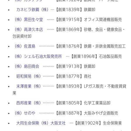
カネヒラ鉄鋼（株）
…【創業1839年】鉄鋼卸
（株）黒田生々堂
……【創業1915年】オフィス関連機器販売
（株）高津久本店
……【創業1869年】砂糖、食品・健康食品・
包装資材卸
（株）佐渡島
…………【創業1876年】鉄鋼・非鉄金属販売加工
（株）シェル石油大阪発売所
…【創業1896年】石油製品販売
（株）島田商会
………【創業1913年】鉄鋼卸
昭和貿易（株）
………【創業1877年】商社
末澤産業（株）
………【創業1893年】LPガス販売・不動産賃貸
業
西邦産業（株）
………【創業1805年】化学工業薬品卸
（株）せのや
…………【創業1887年】大阪みやげ企画販売
大同生命保険（株）大阪支社
…【創業1902年】生命保険業