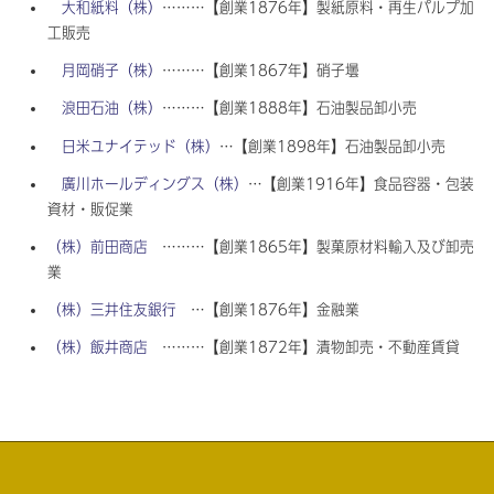
大和紙料（株）
………【創業1876年】製紙原料・再生パルプ加
工販売
月岡硝子（株）
………【創業1867年】硝子壜
浪田石油（株）
………【創業1888年】石油製品卸小売
日米ユナイテッド（株）
…【創業1898年】石油製品卸小売
廣川ホールディングス（株）
…【創業1916年】食品容器・包装
資材・販促業
（株）前田商店
………【創業1865年】製菓原材料輸入及び卸売
業
（株）三井住友銀行
…【創業1876年】金融業
（株）飯井商店
………【創業1872年】漬物卸売・不動産賃貸