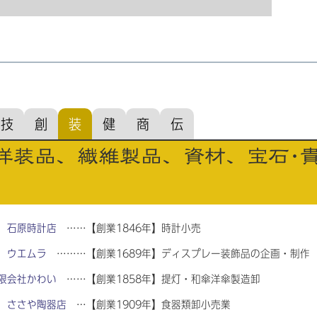
技
創
装
健
商
伝
洋装品、繊維製品、資材、宝石･
）石原時計店
……【創業1846年】時計小売
）ウエムラ
………【創業1689年】ディスプレー装飾品の企画・制作
限会社かわい
……【創業1858年】提灯・和傘洋傘製造卸
）ささや陶器店
…【創業1909年】食器類卸小売業