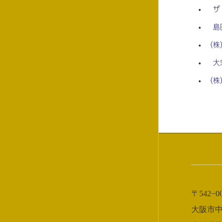
ザ
島
（株
大
（株
〒542−0
大阪市中