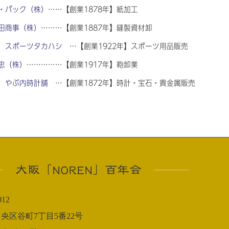
・パック（株）
……【創業1878年】紙加工
田商事（株）
………【創業1887年】縫製資材卸
）スポーツタカハシ
…【創業1922年】スポーツ用品販売
忠（株）
……………【創業1917年】鞄卸業
）やぶ内時計舗
…【創業1872年】時計・宝石・貴金属販売
大阪「NOREN」百年会
012
央区谷町7丁目5番22号