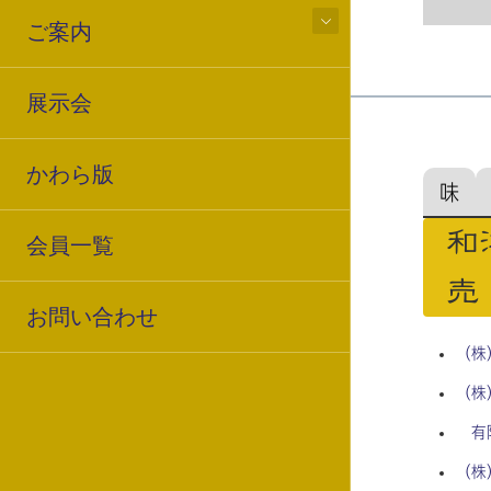
ご案内
展示会
かわら版
味
和
会員一覧
売
お問い合わせ
（株
（株
有
（株